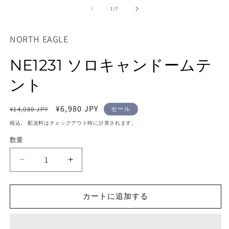
ー
の
1
/
7
ダ
ル
で
NORTH EAGLE
メ
デ
ィ
NE1231 ソロキャンドームテ
ア
(1)
(2
ント
を
開
く
通
セ
¥6,980 JPY
¥14,080 JPY
セール
常
ー
税込。 配送料はチェックアウト時に計算されます。
価
ル
数量
格
価
格
NE1231
NE1231
ソ
ソ
ロ
ロ
カートに追加する
キ
キ
ャ
ャ
ン
ン