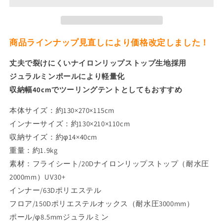
ド
ド
ー
ー
ム
ム
商品ラインナップ見直しにより価格改定しました！
テ
テ
ン
ン
丈夫で裂けにくいナイロンリップストップ生地採用
ト
ト
ジュラルミンポールにより軽量化
の
の
収納幅40cmでツーリングテントとしてもおすすめ
数
数
量
量
本体サイズ：約130×270×115cm
を
を
インナーサイズ：約130×210×110cm
減
増
収納サイズ：約φ14×40cm
ら
や
す
す
重量：約1.9kg
素材：フライシート/20Dナイロンリップストップ（耐水圧
2000mm）UV30+
インナー/63Dポリエステル
フロア/150Dポリエステルオックス（耐水圧3000mm）
ポール/φ8.5mmジュラルミン