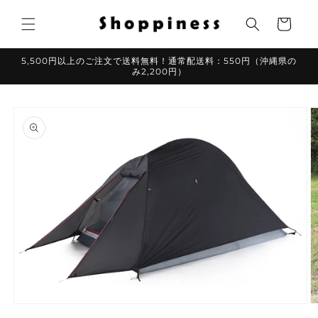
コンテ
カ
ンツに
ー
進む
ト
5,500円以上のご注文で送料無料！通常配送料：550円（沖縄県の
み2,200円）
商品情
報にス
キップ
モ