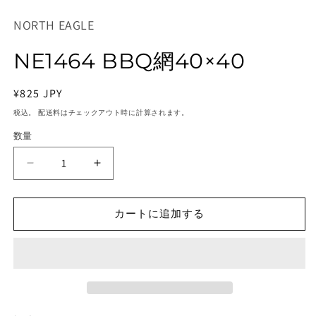
ー
ダ
NORTH EAGLE
ル
で
NE1464 BBQ網40×40
メ
デ
ィ
通
¥825 JPY
ア
(1)
常
税込。 配送料はチェックアウト時に計算されます。
を
価
開
数量
格
く
NE1464
NE1464
BBQ
BBQ
網
網
カートに追加する
40×40
40×40
の
の
数
数
量
量
を
を
減
増