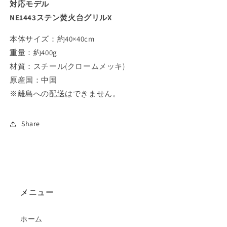
ら
や
対応モデル
す
す
NE1443ステン焚火台グリルX
本体サイズ：約40×40cm
重量：約400g
材質：スチール(クロームメッキ)
原産国：中国
※離島への配送はできません。
Share
メニュー
ホーム