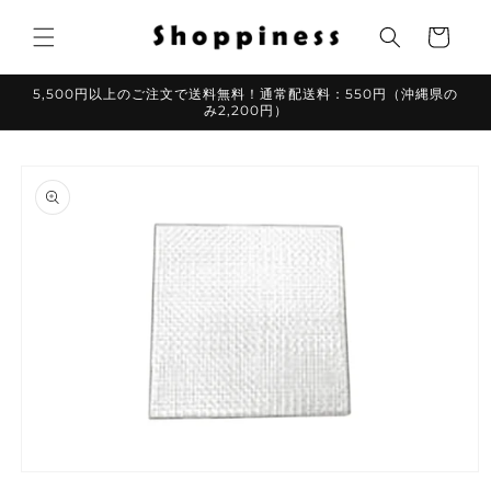
コンテ
カ
ンツに
ー
進む
ト
5,500円以上のご注文で送料無料！通常配送料：550円（沖縄県の
み2,200円）
商品情
報にス
キップ
モ