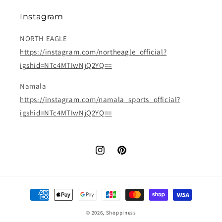
Instagram
NORTH EAGLE
https://instagram.com/northeagle_official?
igshid=NTc4MTIwNjQ2YQ==
Namala
https://instagram.com/namala_sports_official?
igshid=NTc4MTIwNjQ2YQ==
Instagram
Pinterest
決
済
© 2026,
Shoppiness
方