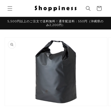
コンテ
カ
ンツに
ー
進む
ト
5,500円以上のご注文で送料無料！通常配送料：550円（沖縄県の
み2,200円）
商品情
報にス
キップ
モ