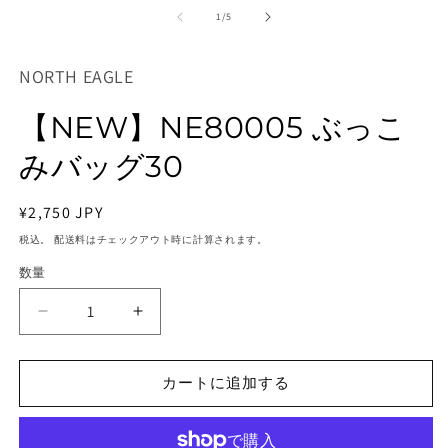
ー
の
1
/
5
ダ
ル
で
NORTH EAGLE
メ
デ
ィ
【NEW】NE80005 ぶっこ
ア
(1)
(2
みバッグ30
を
開
く
通
¥2,750 JPY
常
税込。 配送料はチェックアウト時に計算されます。
価
数量
格
【NEW】
【NEW】
NE80005
NE80005
ぶ
ぶ
カートに追加する
っ
っ
こ
こ
み
み