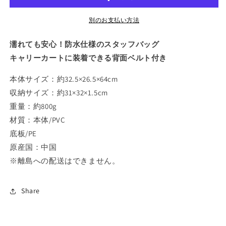
バ
バ
ッ
ッ
別のお支払い方法
グ
グ
30
30
濡れても安心！防水仕様のスタッフバッグ
の
の
キャリーカートに装着できる背面ベルト付き
数
数
量
量
本体サイズ：約32.5×26.5×64cm
を
を
収納サイズ：約31×32×1.5cm
減
増
重量：約800g
ら
や
材質：本体/PVC
す
す
底板/PE
原産国：中国
※離島への配送はできません。
Share